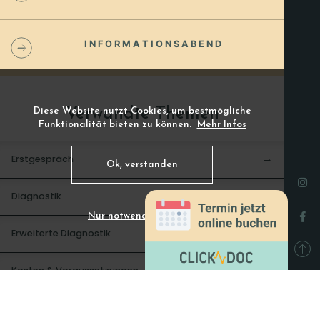
I N F O R M A T I O N S A B E N D
Verwandte Themen
Diese Website nutzt Cookies, um bestmögliche
Funktionalität bieten zu können.
Mehr Infos
Erstgespräch
→
Ok, verstanden
Diagnostik
→
Nur notwendige Cookies
Erweiterte Diagnostik
→
Kosten & Voraussetzungen
→
Chancen
→