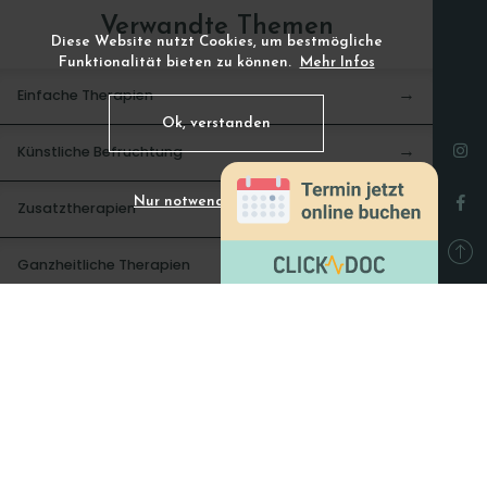
Verwandte Themen
Diese Website nutzt Cookies, um bestmögliche
Funktionalität bieten zu können.
Mehr Infos
Einfache Therapien
→
Ok, verstanden
Künstliche Befruchtung
→
Nur notwendige Cookies
Zusatztherapien
→
Ganzheitliche Therapien
→
Social Freezing
→
Öffnungszeiten
Zusätzliche Termine nach Vereinbarung.
MO
von 8-16 Uhr